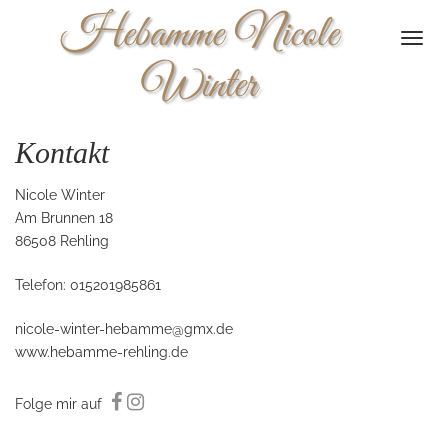
Hebamme Nicole
Togg
navi
Winter
Kontakt
Nicole Winter
Am Brunnen 18
86508 Rehling
Telefon: 015201985861
nicole-winter-hebamme@gmx.de
www.hebamme-rehling.de
Folge mir auf